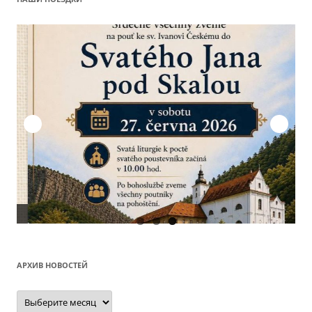
О
АРХИВ НОВОСТЕЙ
Архив
новостей