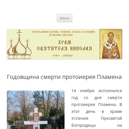
Перейти
к
pravoslavnik
содержимому
сайт домовой церкви свт. Николая в Дейвице
Меню
Годовщина смерти протоиерея Пламена
14 ноября исполнился
год со дня смерти
протоиерея Пламена. В
этот день в храме
Успения Пресвятой
Богородицы на