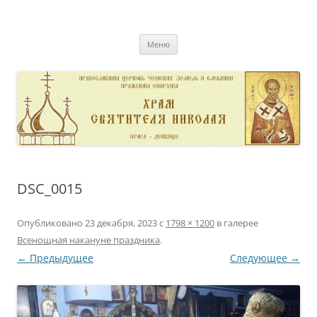
Перейти
к
pravoslavnik
содержимому
сайт домовой церкви свт. Николая в Дейвице
Меню
DSC_0015
Опубликовано
23 декабря, 2023
с
1798 × 1200
в галерее
Всенощная накануне праздника
.
← Предыдущее
Следующее →