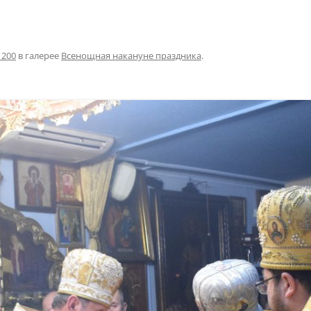
1200
в галерее
Всенощная накануне праздника
.