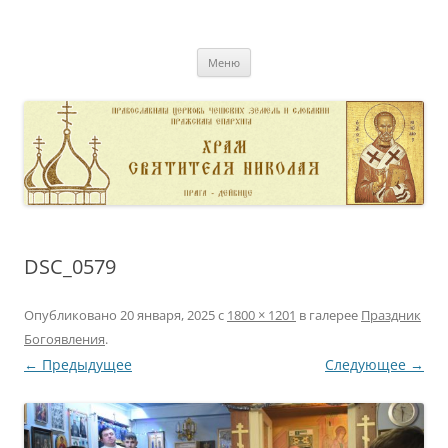
Перейти
к
pravoslavnik
содержимому
сайт домовой церкви свт. Николая в Дейвице
Меню
DSC_0579
Опубликовано
20 января, 2025
с
1800 × 1201
в галерее
Праздник
Богоявления
.
← Предыдущее
Следующее →