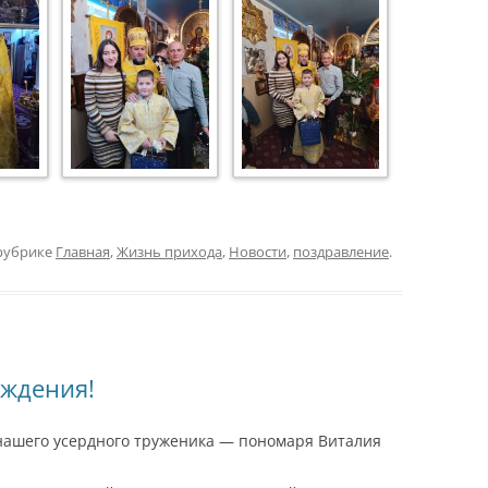
рубрике
Главная
,
Жизнь прихода
,
Новости
,
поздравление
.
ождения!
нашего усердного труженика — пономаря Виталия