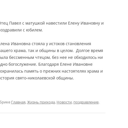
Отец Павел с матушкой навестили Елену Ивановну и
поздравили с юбилем.
Елена Ивановна стояла у истоков становления
нашего храма, так и общины в целом. Долгое время
была бессменным чтецом, без нее не обходилось ни
одно богослужение. Благодаря Елене Ивановне
сохранилась память о прежних настоятелях храма и
история свято-николаевской общины.
убрике
Главная
,
Жизнь прихода
,
Новости
,
поздравление
.