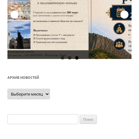
О
АРХИВ НОВОСТЕЙ
Архив
новостей
Найти: