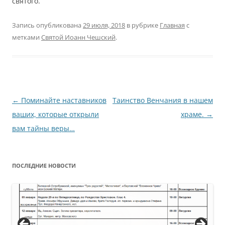
святого.
Запись опубликована
29 июля, 2018
в рубрике
Главная
с
метками
Святой Иоанн Чешский
.
Навигация
←
Поминайте наставников
Таинство Венчания в нашем
по
ваших, которые открыли
храме.
→
записям
вам тайны веры…
ПОСЛЕДНИЕ НОВОСТИ