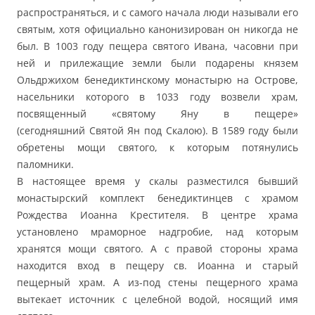
распространяться, и с самого начала люди называли его
святым, хотя официально канонизирован он никогда не
был. В 1003 году пещера святого Ивана, часовни при
ней и прилежащие земли были подарены князем
Ольдржихом бенедиктинскому монастырю на Острове,
насельники которого в 1033 году возвели храм,
посвященный «святому Яну в пещере»
(сегодняшний Святой Ян под Скалою). В 1589 году были
обретены мощи святого, к которым потянулись
паломники.
В настоящее время у скалы разместился бывший
монастырский комплект бенедиктинцев с храмом
Рождества Иоанна Крестителя. В центре храма
установлено мраморное надгробие, над которым
хранятся мощи святого. А с правой стороны храма
находится вход в пещеру св. Иоанна и старый
пещерный храм. А из-под стены пещерного храма
вытекает источник с целебной водой, носящий имя