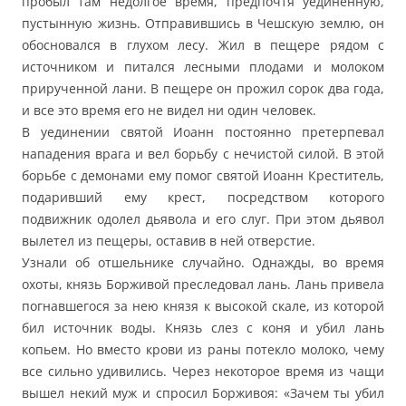
пробыл там недолгое время, предпочтя уединенную,
пустынную жизнь. Отправившись в Чешскую землю, он
обосновался в глухом лесу. Жил в пещере рядом с
источником и питался лесными плодами и молоком
прирученной лани. В пещере он прожил сорок два года,
и все это время его не видел ни один человек.
В уединении святой Иоанн постоянно претерпевал
нападения врага и вел борьбу с нечистой силой. В этой
борьбе с демонами ему помог святой Иоанн Креститель,
подаривший ему крест, посредством которого
подвижник одолел дьявола и его слуг. При этом дьявол
вылетел из пещеры, оставив в ней отверстие.
Узнали об отшельнике случайно. Однажды, во время
охоты, князь Борживой преследовал лань. Лань привела
погнавшегося за нею князя к высокой скале, из которой
бил источник воды. Князь слез с коня и убил лань
копьем. Но вместо крови из раны потекло молоко, чему
все сильно удивились. Через некоторое время из чащи
вышел некий муж и спросил Борживоя: «Зачем ты убил