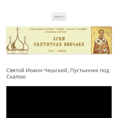
Перейти
к
pravoslavnik
содержимому
сайт домовой церкви свт. Николая в Дейвице
Меню
Святой Иоанн Чешский, Пустынник под
Скалою