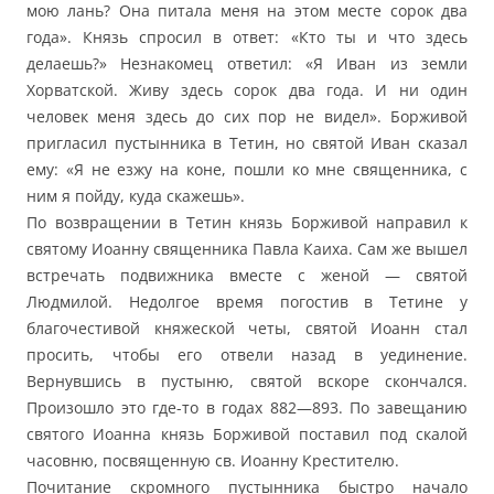
мою лань? Она питала меня на этом месте сорок два
года». Князь спросил в ответ: «Кто ты и что здесь
делаешь?» Незнакомец ответил: «Я Иван из земли
Хорватской. Живу здесь сорок два года. И ни один
человек меня здесь до сих пор не видел». Борживой
пригласил пустынника в Тетин, но святой Иван сказал
ему: «Я не езжу на коне, пошли ко мне священника, с
ним я пойду, куда скажешь».
По возвращении в Тетин князь Борживой направил к
святому Иоанну священника Павла Каиха. Сам же вышел
встречать подвижника вместе с женой — святой
Людмилой. Недолгое время погостив в Тетине у
благочестивой княжеской четы, святой Иоанн стал
просить, чтобы его отвели назад в уединение.
Вернувшись в пустыню, святой вскоре скончался.
Произошло это где-то в годах 882—893. По завещанию
святого Иоанна князь Борживой поставил под скалой
часовню, посвященную св. Иоанну Крестителю.
Почитание скромного пустынника быстро начало