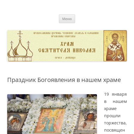
Перейти
к
pravoslavnik
содержимому
сайт домовой церкви свт. Николая в Дейвице
Меню
Праздник Богоявления в нашем храме
19 января
в нашем
храме
прошли
торжества,
посвящен