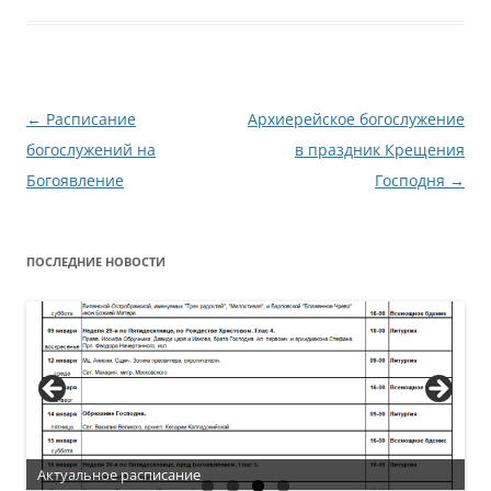
Навигация
←
Расписание
Архиерейское богослужение
по
богослужений на
в праздник Крещения
записям
Богоявление
Господня
→
ПОСЛЕДНИЕ НОВОСТИ
Актуальное расписание