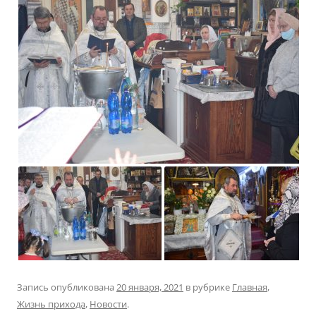
Запись опубликована
20 января, 2021
в рубрике
Главная
,
Жизнь прихода
,
Новости
.