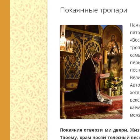
Покаянные тропари
Начи
пят
«Во
тро
самы
пер
пес
Вели
Авт
хот
век
каем
межд
Покаяния отверзи ми двери, Жиз
Твоему, храм носяй телесный вес