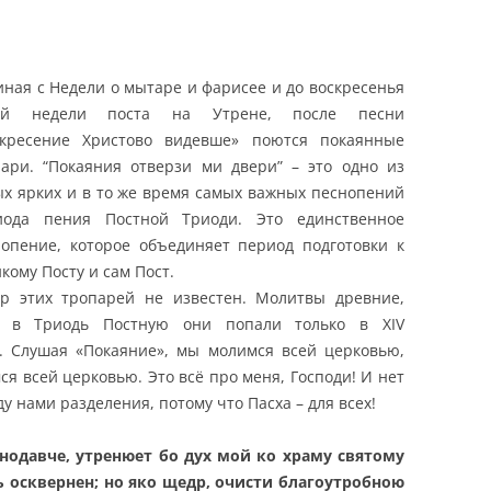
ная с Недели о мытаре и фарисее и до воскресенья
ой недели поста на Утрене, после песни
скресение Христово видевше» поются покаянные
пари. “Покаяния отверзи ми двери” – это одно из
х ярких и в то же время самых важных песнопений
иода пения Постной Триоди. Это единственное
нопение, которое объединяет период подготовки к
кому Посту и сам Пост.
ор этих тропарей не известен. Молитвы древние,
я в Триодь Постную они попали только в XIV
е. Слушая «Покаяние», мы молимся всей церковью,
ся всей церковью. Это всё про меня, Господи! И нет
у нами разделения, потому что Пасха – для всех!
нодавче, утренюет бо дух мой ко храму святому
ь осквернен; но яко щедр, очисти благоутробною