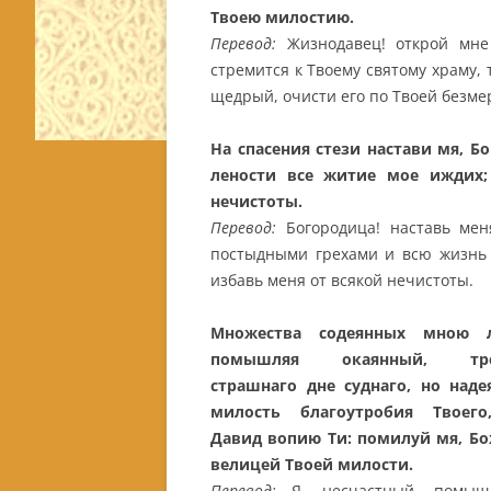
Твоею милостию.
Перевод:
Жизнодавец! открой мне
стремится к Твоему святому храму, 
щедрый, очисти его по Твоей безме
На спасения стези настави мя, Б
лености все житие мое иждих
нечистоты.
Перевод:
Богородица! наставь мен
постыдными грехами и всю жизнь 
избавь меня от всякой нечистоты.
Множества содеянных мною 
помышляя окаянный, тре
страшнаго дне суднаго, но наде
милость благоутробия Твоего
Давид вопию Ти: помилуй мя, Бо
велицей Твоей милости.
Перевод:
Я, несчастный, помыш