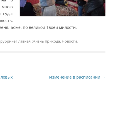
мною
 суда;
лость,
меня, Боже, по великой Твоей милости.
 рубрике
Главная
,
Жизнь прихода
,
Новости
.
рловых
Изменение в расписании
→