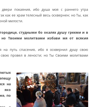
 двери покаяния, ибо душа моя с раннего утра
так как ее храм телесный весь осквернен; но Ты, как
рной милости.
огородице, студными бо окалях душу грехми и в
; но Твоими молитвами избави мя от всякия
я на путь спасения, ибо я осквернил душу свою
свою провел в лености; но Ты Своими молитвами
лютых
пещу
яся на
, яко
же, по
ляя о