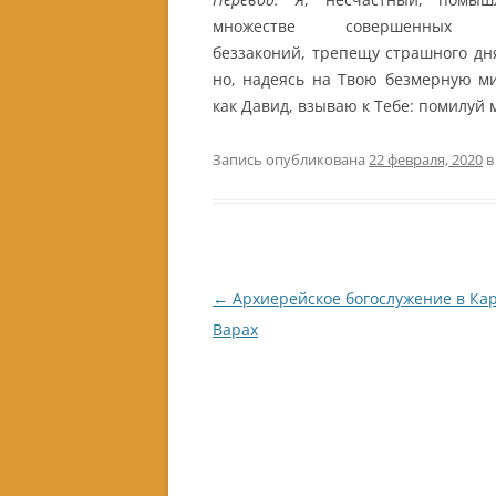
множестве совершенных 
беззаконий, трепещу страшного дня
но, надеясь на Твою безмерную ми
как Давид, взываю к Тебе: помилуй 
Запись опубликована
22 февраля, 2020
в
Навигация
←
Архиерейское богослужение в Ка
по
Варах
записям