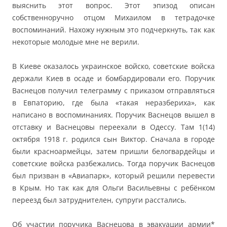
выяснить этот вопрос. Этот эпизод описан
собственноручно отцом Михаилом в тетрадочке
воспоминаний. Нахожу нужным это подчеркнуть, так как
некоторые молодые мне не верили.
В Киеве оказалось украинское войско, советские войска
держали Киев в осаде и бомбардировали его. Поручик
Васнецов получил телеграмму с приказом отправляться
в Евпаторию, где была «такая неразбериха», как
написано в воспоминаниях. Поручик Васнецов вышел в
отставку и Васнецовы переехали в Одессу. Там 1(14)
октября 1918 г. родился сын Виктор. Сначала в городе
были красноармейцы, затем пришли белогвардейцы и
советские войска разбежались. Тогда поручик Васнецов
был призван в «Авиапарк», который решили перевести
в Крым. Но так как для Ольги Васильевны с ребёнком
переезд был затруднителен, супруги расстались.
Об участии поручика Васнецова в эвакуации армии*