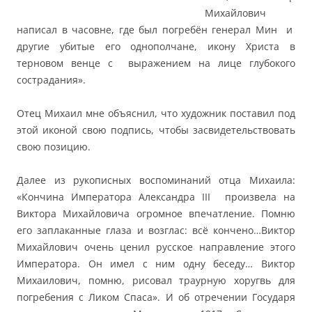
Михайлович
написал в часовне, где был погребён генерал Мин и
другие убитые его однополчане, икону Христа в
терновом венце с выражением на лице глубокого
сострадания».
Отец Михаил мне объяснил, что художник поставил под
этой иконой свою подпись, чтобы засвидетельствовать
свою позицию.
Далее из рукописных воспоминаний отца Михаила:
«Кончина Императора Александра III произвела на
Виктора Михайловича огромное впечатление. Помню
его заплаканные глаза и возглас: всё кончено…Виктор
Михайлович очень ценил русское направление этого
Императора. Он имел с ним одну беседу… Виктор
Михаилович, помню, рисовал траурную хоругвь для
погребения с Ликом Спаса». И об отречении Государя