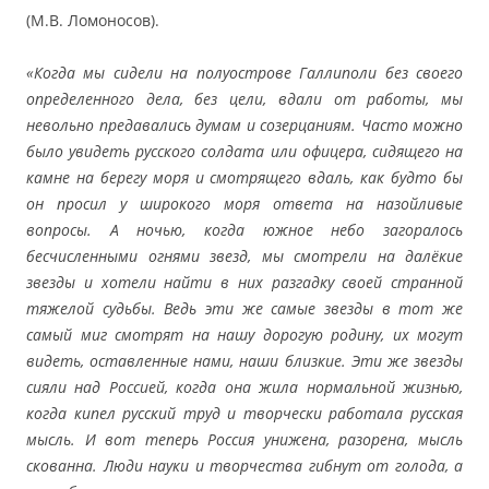
(М.В. Ломоносов).
«Когда мы сидели на полуострове Галлиполи без своего
определенного дела, без цели, вдали от работы, мы
невольно предавались думам и созерцаниям. Часто можно
было увидеть русского солдата или офицера, сидящего на
камне на берегу моря и смотрящего вдаль, как будто бы
он просил у широкого моря ответа на назойливые
вопросы. А ночью, когда южное небо загоралось
бесчисленными огнями звезд, мы смотрели на далёкие
звезды и хотели найти в них разгадку своей странной
тяжелой судьбы. Ведь эти же самые звезды в тот же
самый миг смотрят на нашу дорогую родину, их могут
видеть, оставленные нами, наши близкие. Эти же звезды
сияли над Россией, когда она жила нормальной жизнью,
когда кипел русский труд и творчески работала русская
мысль. И вот теперь Россия унижена, разорена, мысль
скованна. Люди науки и творчества гибнут от голода, а