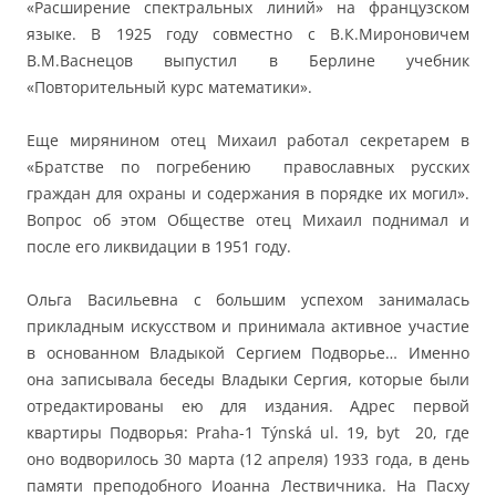
«Расширение спектральных линий» на французском
языке. В 1925 году совместно с В.К.Мироновичем
В.М.Васнецов выпустил в Берлине учебник
«Повторительный курс математики».
Еще мирянином отец Михаил работал секретарем в
«Братстве по погребению православных русских
граждан для охраны и содержания в порядке их могил».
Вопрос об этом Обществе отец Михаил поднимал и
после его ликвидации в 1951 году.
Ольга Васильевна с большим успехом занималась
прикладным искусством и принимала активное участие
в основанном Владыкой Сергием Подворье… Именно
она записывала беседы Владыки Сергия, которые были
отредактированы ею для издания. Адрес первой
квартиры Подворья: Praha-1 Týnská ul. 19, byt 20, где
оно водворилось 30 марта (12 апреля) 1933 года, в день
памяти преподобного Иоанна Лествичника. На Пасху