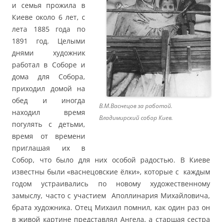
и семья прожила в
Киеве около 6 лет, с
лета 1885 года по
1891 год. Целыми
днями художник
работал в Соборе и
дома для Собора,
приходил домой на
обед и иногда
В.М.Васнецов за работой.
находил время
Владимирский собор Киев.
погулять с детьми,
время от времени
приглашая их в
Собор, что было для них особой радостью. В Киеве
известны были «васнецовские ёлки», которые с каждым
годом устраивались по новому художественному
замыслу, часто с участием Аполлинария Михайловича,
брата художника. Отец Михаил помнил, как один раз он
в живой картине представлял Ангела, а старшая сестра