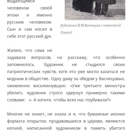
выдающимся
человеком своей
эпохи и именно
русским человеком.
Художник В.М.Васнецов с невесткой
Сын и сам носил в
Ольгой
себе этот русский дух.
Жалею, что сама не
задавала вопросов, но расскажу, что особенно
запомнилось. Художник не стыдился своих
патриотических чувств, хотя это уже могло казаться не
модным в обществе. Одну даму за обедом у Васнецовых,
оживленно воскликнувшую: «Уже третьего министра
убили!», художник строго одернул примерно такими
словами: «- А хотите, чтобы всех нас поубивали?»
Многие не знают, не знала и я, что бумажные иконки
формата открытки, продававшиеся в церкви, являются
копией, написанной художником в память убитого