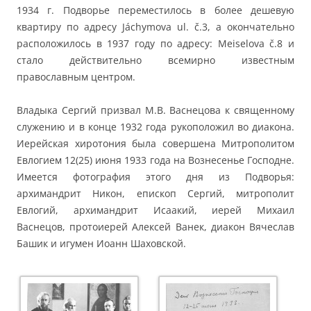
1934 г. Подворье переместилось в более дешевую
квартиру по адресу Jáchymova ul. č.3, а окончательно
расположилось в 1937 году по адресу: Meiselova č.8 и
стало действительно всемирно известным
православным центром.
Владыка Сергий призвал М.В. Васнецова к священному
служению и в конце 1932 года рукоположил во диакона.
Иерейская хиротония была совершена Митрополитом
Евлогием 12(25) июня 1933 года на Bознесенье Господне.
Имеется фотография этого дня из Подворья:
архимандрит Никон, епископ Сергий, митрополит
Евлогий, архимандрит Исаакий, иерей Михаил
Васнецов, протоиерей Алексей Ванек, диакон Вячеслав
Башик и игумен Иоанн Шаховской.