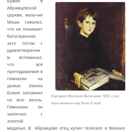
Бывая в
Абрамцевской
церкви, мальчик
Миша сожалел,
что не понимает
богослужения,
зато потом с
удовлетворение
м вспоминал,
что всё
преподаваемое в
гимназии на
уроках Закона
Божия запомнил
Портрет Михаила Васнецова 1892 г. (на
на всю жизнь.
тот момент ему было 8 лет)
Гимназию он
закончил с
золотой
медалью. В Абрамцеве отец купил телескоп и Михаил