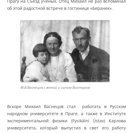
Прагу на Съезд ученых. Отец Михаил не раз вспоминал
об этой радостной встрече в гостинице «Беранек».
М.В.Васнецов с женой и сыном Виктором
Вскоре Михаил Васнецов стал работать в Русском
народном университете в Праге, а также в Институте
экспериментальной физики (Fysikální Ústav) Карлова
университета, который выпустил в свет его работу