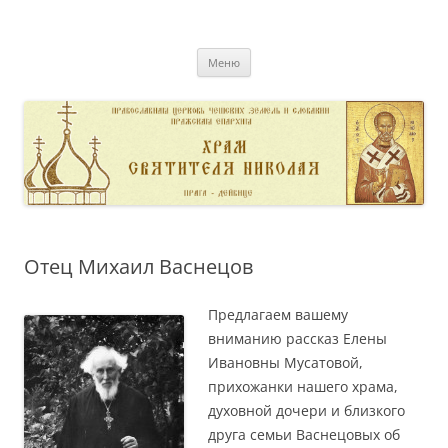
Перейти
к
pravoslavnik
содержимому
сайт домовой церкви свт. Николая в Дейвице
Меню
Отец Михаил Васнецов
Предлагаем вашему
вниманию рассказ Елены
Ивановны Мусатовой,
прихожанки нашего храма,
духовной дочери и близкого
друга семьи Васнецовых об