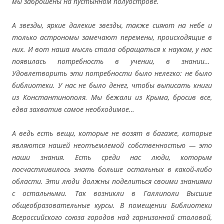
мы заброшены на пустынном полуострове.
А звезды, яркие далекие звезды, также сияют на небе и
только астрономы замечают перемены, происходящие в
них. И вот наша мысль стала обращаться к наукам, у нас
появилась потребность в учении, в знании…
Удовлетворить эти потребности было нелегко: не было
библиотеки. У нас не было денег, чтобы выписать книги
из Константинополя. Мы бежали из Крыма, бросив все,
едва захватив самое необходимое…
А ведь есть вещи, которые не возят в багаже, которые
являются нашей неотъемлемой собственностью —
это
наши знания. Есть среди нас люди, которым
посчастливилось знать больше остальных в какой-либо
области. Эти люди должны поделиться своими знаниями
с остальными. Так возникли в Галлиполи Высшие
общеобразовательные курсы. В помещении Библиотеки
Всерос
c
ийского союза городов над гарнизонной столовой,