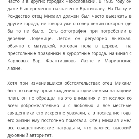
часто и в других городах Чехословакии. В 1935 году он
даже был временно назначен в Братиславу. На Пасху и
Рождество отец Михаил должен был часто выезжать в
другие города, не говоря уже о совершении похорон где
бы то ни было.. Есть фотография при погребении в
деревне Лоденице. Летом он регулярно выезжал,
обычно с матушкой, которая пела в церкви, на
престольные праздники в курортные города, начиная с
Карловых Вар, Франтишковы Лазне и Марианские
Лазне.
Хотя при изменившихся обстоятельствах отец Михаил
был по своему происхождению отодвигаемым на задний
план, он не обращал на это внимания и относился ко
всем доброжелательно и с любовью и все местные
священники его искренне уважали, а в последние годы
его жизни ему постоянно помогали. Отец Михаил имел
все священнические награды и, что важнее, высокий
духовный авторитет.