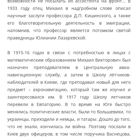
возможности не посылать их ассистента на фронт… В
1933 году отец Михаил в надгробном слове описал
научные заслуги профессора Д.П. Кишинского, а также
его благотворительную деятельность в эмиграции,
напомнив, что профессор является потомком святой
праведницы Юлиании Лазаревской.
В 1915-16 годах в связи с потребностью в лицах с
математическим образованием Михаил Викторович был
назначен преподавателем в Центральную авиа-
навигационную службу, а затем в Школу лётчиков-
наблюдателей в Киеве, где преподавал новый для него
предмет – аэронавигацию, который там же изучил и
заинтересовался им. В 1917 году Школу летчиков
перевели в Евпаторию. В то время на Юге быстро
менялись политические власти, были то большевики, то
украинцы, приходили и немцы, и татары. Дошло до того,
что не знали, кончилась ли война. Поэтому послали в
Киев двух офицеров, в том числе поручика Васнецова,