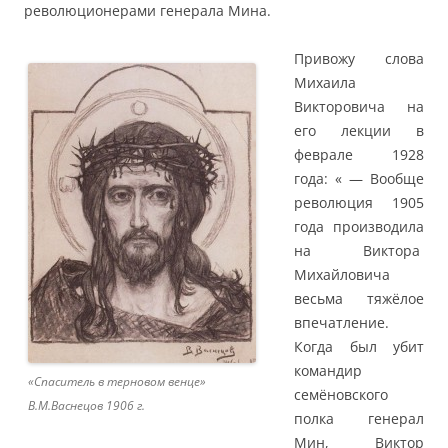
революционерами генерала Мина.
Привожу слова
Михаила
Викторовича на
его лекции в
феврале 1928
года: « — Вообще
революция 1905
года производила
на Виктора
Михайловича
весьма тяжёлое
впечатление.
Когда был убит
командир
«Спаситель в терновом венце»
семёновского
В.М.Васнецов 1906 г.
полка генерал
Мин, Виктор