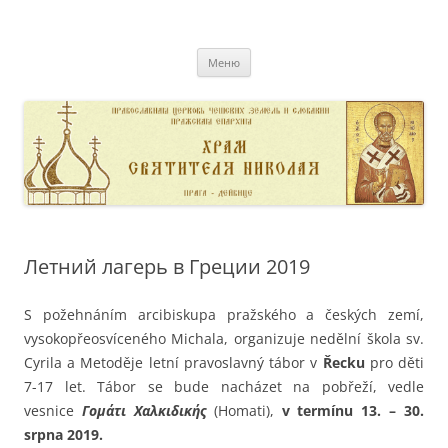
Перейти
к
pravoslavnik
содержимому
сайт домовой церкви свт. Николая в Дейвице
Меню
Летний лагерь в Греции 2019
S požehnáním arcibiskupa pražského a českých zemí,
vysokopřeosvíceného Michala, organizuje nedělní škola sv.
Cyrila a Metoděje letní pravoslavný tábor v
Řecku
pro děti
7-17 let. Tábor se bude nacházet na pobřeží, vedle
vesnice
Γομάτι Χαλκιδικής
(Homati),
v termínu 13. – 30.
srpna 2019.