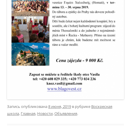
Запись опубликована
8 июня, 2019
в рубрике
Воскресная
школа
,
Главная
,
Новости
,
Объявления
.