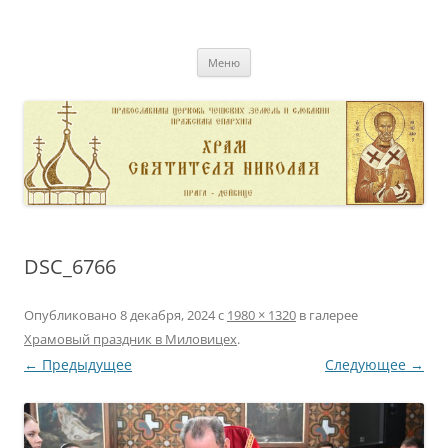
Перейти
к
pravoslavnik
содержимому
сайт домовой церкви свт. Николая в Дейвице
Меню
DSC_6766
Опубликовано
8 декабря, 2024
с
1980 × 1320
в галерее
Храмовый праздник в Миловицех
.
← Предыдущее
Следующее →