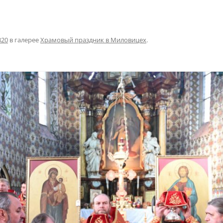
320
в галерее
Храмовый праздник в Миловицех
.