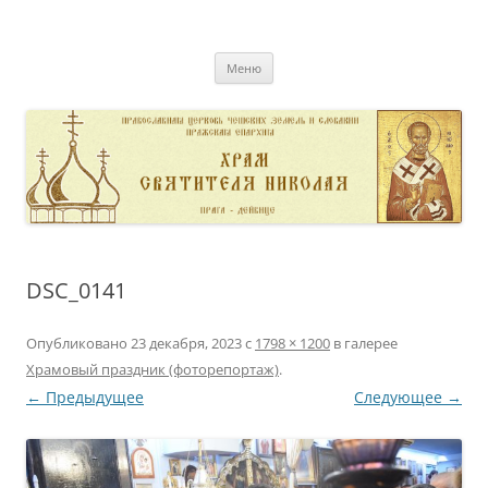
Перейти
к
pravoslavnik
содержимому
сайт домовой церкви свт. Николая в Дейвице
Меню
DSC_0141
Опубликовано
23 декабря, 2023
с
1798 × 1200
в галерее
Храмовый праздник (фоторепортаж)
.
← Предыдущее
Следующее →