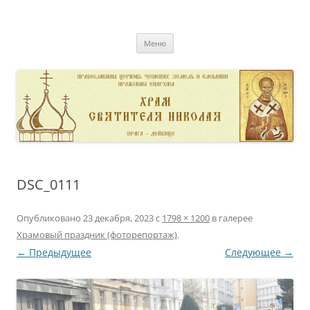
Перейти
к
pravoslavnik
содержимому
сайт домовой церкви свт. Николая в Дейвице
Меню
DSC_0111
Опубликовано
23 декабря, 2023
с
1798 × 1200
в галерее
Храмовый праздник (фоторепортаж)
.
← Предыдущее
Следующее →