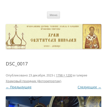
Перейти
к
pravoslavnik
содержимому
сайт домовой церкви свт. Николая в Дейвице
Меню
DSC_0017
Опубликовано
23 декабря, 2023
с
1798 × 1200
в галерее
Храмовый праздник (фоторепортаж)
.
← Предыдущее
Следующее →