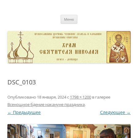
Перейти
к
pravoslavnik
содержимому
сайт домовой церкви свт. Николая в Дейвице
Меню
DSC_0103
Опубликовано
18 января, 2024
с
1798 × 1200
в галерее
Всенощное бдение накануне праздника
.
← Предыдущее
Следующее →