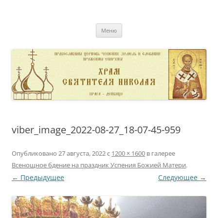
Перейти
к
pravoslavnik
содержимому
сайт домовой церкви свт. Николая в Дейвице
Меню
viber_image_2022-08-27_18-07-45-959
Опубликовано
27 августа, 2022
с
1200 × 1600
в галерее
Всенощное бдение на праздник Успения Божией Матери
.
← Предыдущее
Следующее →