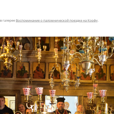
в галерее
Воспоминание о паломнической поездке на Корфу
.