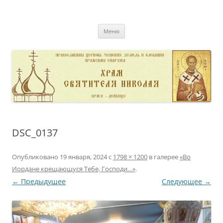
Перейти
к
pravoslavnik
содержимому
сайт домовой церкви свт. Николая в Дейвице
Меню
DSC_0137
Опубликовано
19 января, 2024
с
1798 × 1200
в галерее
«Во
Иордане крещающуся Тебе, Господи…»
.
← Предыдущее
Следующее →