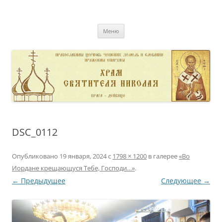
Перейти
к
pravoslavnik
содержимому
сайт домовой церкви свт. Николая в Дейвице
Меню
DSC_0112
Опубликовано
19 января, 2024
с
1798 × 1200
в галерее
«Во
Иордане крещающуся Тебе, Господи…»
.
← Предыдущее
Следующее →