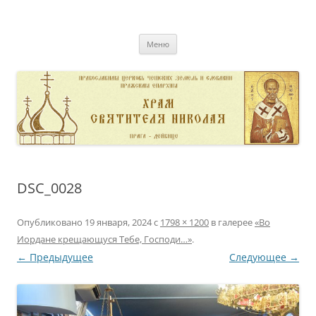
Перейти
к
pravoslavnik
содержимому
сайт домовой церкви свт. Николая в Дейвице
Меню
DSC_0028
Опубликовано
19 января, 2024
с
1798 × 1200
в галерее
«Во
Иордане крещающуся Тебе, Господи…»
.
← Предыдущее
Следующее →