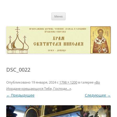
Перейти
к
pravoslavnik
содержимому
сайт домовой церкви свт. Николая в Дейвице
Меню
DSC_0022
Опубликовано
19 января, 2024
с
1798 × 1200
в галерее
«Во
Иордане крещающуся Тебе, Господи…»
.
← Предыдущее
Следующее →