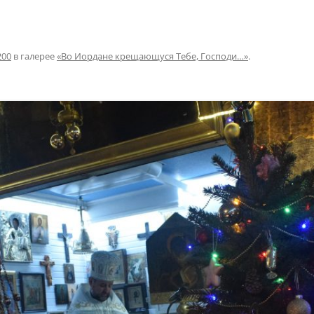
200
в галерее
«Во Иордане крещающуся Тебе, Господи…»
.