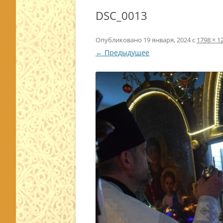
DSC_0013
Опубликовано
19 января, 2024
с
1798 × 1
← Предыдущее