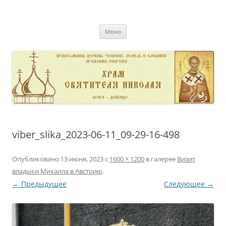
Перейти
к
pravoslavnik
содержимому
сайт домовой церкви свт. Николая в Дейвице
Меню
viber_slika_2023-06-11_09-29-16-498
Опубликовано
13 июня, 2023
с
1600 × 1200
в галерее
Визит
владыки Михаила в Австрию
.
← Предыдущее
Следующее →