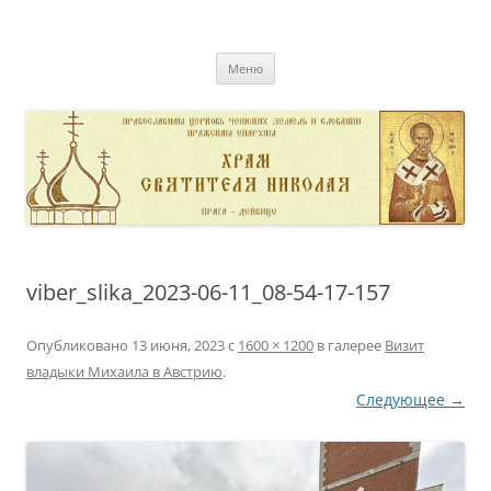
Перейти
к
pravoslavnik
содержимому
сайт домовой церкви свт. Николая в Дейвице
Меню
viber_slika_2023-06-11_08-54-17-157
Опубликовано
13 июня, 2023
с
1600 × 1200
в галерее
Визит
владыки Михаила в Австрию
.
Следующее →