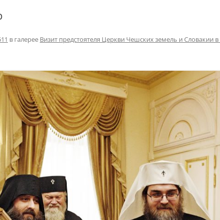
р
511
в галерее
Визит предстоятеля Церкви Чешских земель и Словакии в