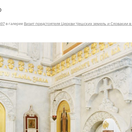
р
697
в галерее
Визит предстоятеля Церкви Чешских земель и Словакии в