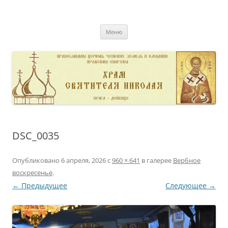
Перейти
к
pravoslavnik
содержимому
сайт домовой церкви свт. Николая в Дейвице
Меню
DSC_0035
Опубликовано
6 апреля, 2026
с
960 × 641
в галерее
Вербное
воскресенье
.
← Предыдущее
Следующее →