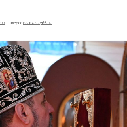
200
в галерее
Великая суббота
.