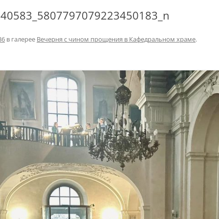
140583_5807797079223450183_n
36
в галерее
Вечерня с чином прощения в Кафедральном храме
.