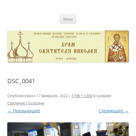
Перейти
к
pravoslavnik
содержимому
сайт домовой церкви свт. Николая в Дейвице
Меню
DSC_0041
Опубликовано
17 февраля, 2022
с
1798 × 1200
в галерее
Сретение Господне
.
← Предыдущее
Следующее →