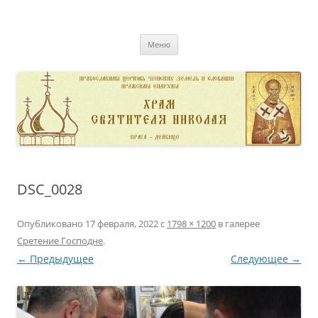
Перейти
к
pravoslavnik
содержимому
сайт домовой церкви свт. Николая в Дейвице
Меню
DSC_0028
Опубликовано
17 февраля, 2022
с
1798 × 1200
в галерее
Сретение Господне
.
← Предыдущее
Следующее →