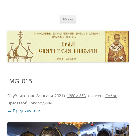
Перейти
к
pravoslavnik
содержимому
сайт домовой церкви свт. Николая в Дейвице
Меню
IMG_013
Опубликовано
8 января, 2021
с
1280 × 853
в галерее
Собор
Пресвятой Богородицы
.
← Предыдущее