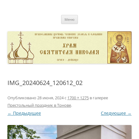
Перейти
к
pravoslavnik
содержимому
сайт домовой церкви свт. Николая в Дейвице
Меню
IMG_20240624_120612_02
Опубликовано
28 июня, 2024
с
1700 × 1275
в галерее
Престольный праздник в Трнове
.
← Предыдущее
Следующее →