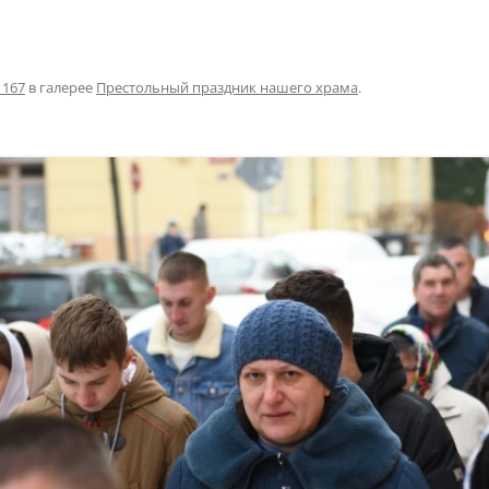
1167
в галерее
Престольный праздник нашего храма
.