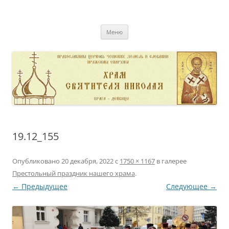
Перейти
к
pravoslavnik
содержимому
сайт домовой церкви свт. Николая в Дейвице
Меню
19.12_155
Опубликовано
20 декабря, 2022
с
1750 × 1167
в галерее
Престольный праздник нашего храма
.
← Предыдущее
Следующее →