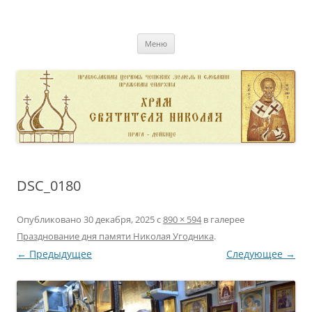
Перейти
к
pravoslavnik
содержимому
сайт домовой церкви свт. Николая в Дейвице
Меню
DSC_0180
Опубликовано
30 декабря, 2025
с
890 × 594
в галерее
Празднование дня памяти Николая Угодника
.
← Предыдущее
Следующее →