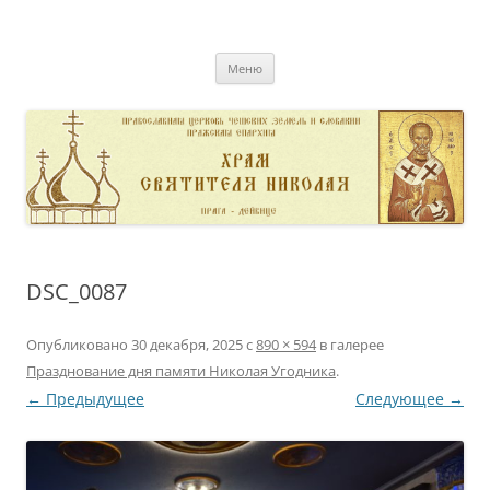
Перейти
к
pravoslavnik
содержимому
сайт домовой церкви свт. Николая в Дейвице
Меню
DSC_0087
Опубликовано
30 декабря, 2025
с
890 × 594
в галерее
Празднование дня памяти Николая Угодника
.
← Предыдущее
Следующее →