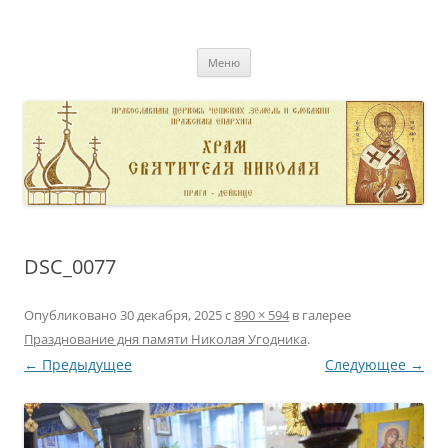
Перейти
к
pravoslavnik
содержимому
сайт домовой церкви свт. Николая в Дейвице
Меню
DSC_0077
Опубликовано
30 декабря, 2025
с
890 × 594
в галерее
Празднование дня памяти Николая Угодника
.
← Предыдущее
Следующее →