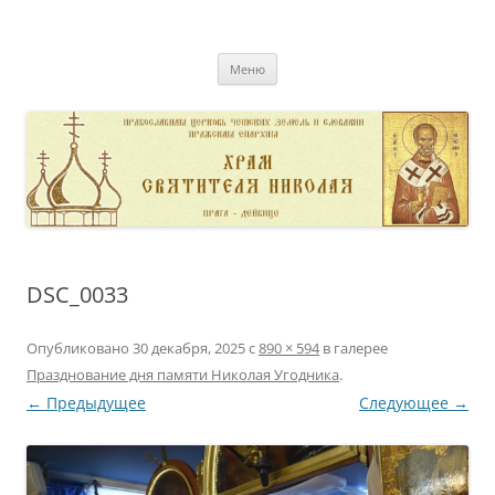
Перейти
к
pravoslavnik
содержимому
сайт домовой церкви свт. Николая в Дейвице
Меню
DSC_0033
Опубликовано
30 декабря, 2025
с
890 × 594
в галерее
Празднование дня памяти Николая Угодника
.
← Предыдущее
Следующее →