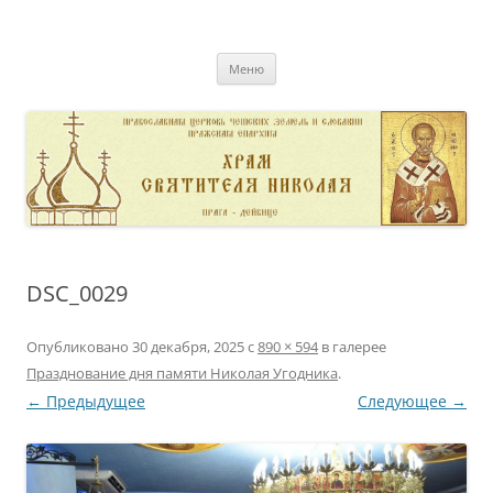
Перейти
к
pravoslavnik
содержимому
сайт домовой церкви свт. Николая в Дейвице
Меню
DSC_0029
Опубликовано
30 декабря, 2025
с
890 × 594
в галерее
Празднование дня памяти Николая Угодника
.
← Предыдущее
Следующее →