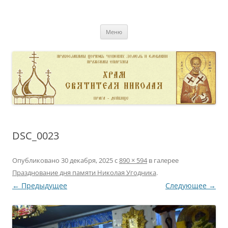
Перейти
к
pravoslavnik
содержимому
сайт домовой церкви свт. Николая в Дейвице
Меню
DSC_0023
Опубликовано
30 декабря, 2025
с
890 × 594
в галерее
Празднование дня памяти Николая Угодника
.
← Предыдущее
Следующее →