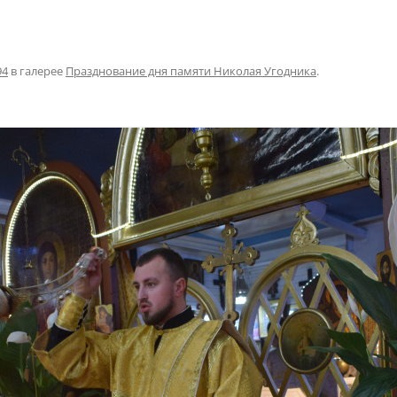
94
в галерее
Празднование дня памяти Николая Угодника
.