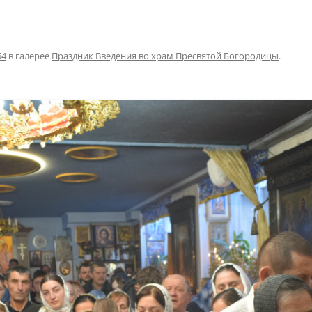
54
в галерее
Праздник Введения во храм Пресвятой Богородицы
.