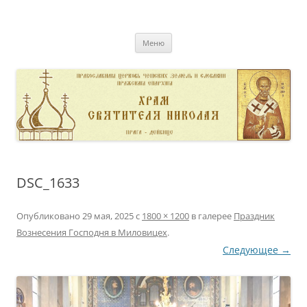
Перейти
к
pravoslavnik
содержимому
сайт домовой церкви свт. Николая в Дейвице
Меню
DSC_1633
Опубликовано
29 мая, 2025
с
1800 × 1200
в галерее
Праздник
Вознесения Господня в Миловицех
.
Следующее →