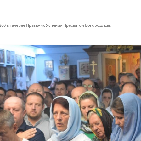
200
в галерее
Праздник Успения Пресвятой Богородицы
.