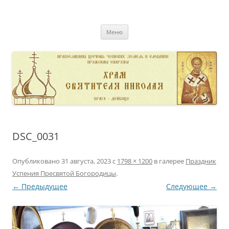
Перейти
к
pravoslavnik
содержимому
сайт домовой церкви свт. Николая в Дейвице
Меню
DSC_0031
Опубликовано
31 августа, 2023
с
1798 × 1200
в галерее
Праздник
Успения Пресвятой Богородицы
.
← Предыдущее
Следующее →