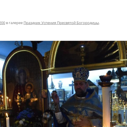
200
в галерее
Праздник Успения Пресвятой Богородицы
.