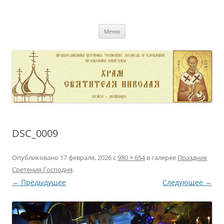
Перейти
к
pravoslavnik
содержимому
сайт домовой церкви свт. Николая в Дейвице
Меню
DSC_0009
Опубликовано
17 февраля, 2026
с
980 × 654
в галерее
Праздник
Сретения Господня
.
← Предыдущее
Следующее →